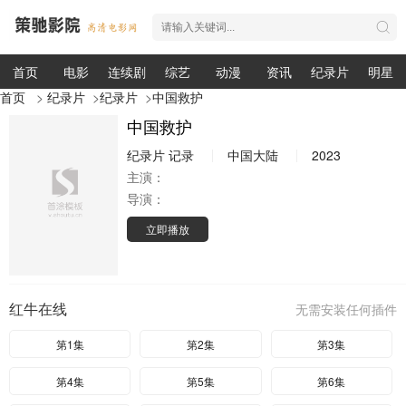
首页
电影
连续剧
综艺
动漫
资讯
纪录片
明星
首页
>
纪录片
>
纪录片
>
中国救护
中国救护
纪录片
记录
中国大陆
2023
主演：
导演：
立即播放
红牛在线
无需安装任何插件
第1集
第2集
第3集
第4集
第5集
第6集